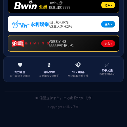
英国上市公司365,英国上市公司36