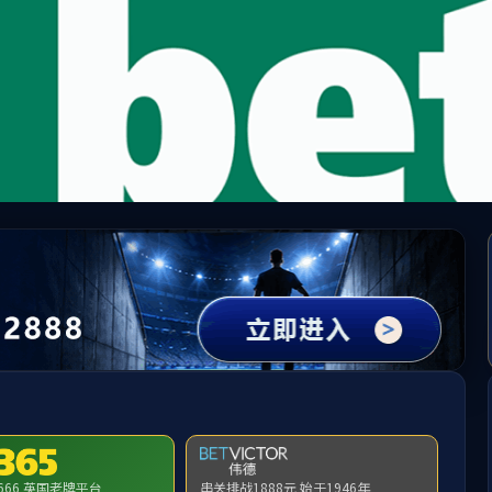
365上市公司(英国)集团-官方网站
本科教育
研究生教育
科学研究
学科建设
师资队伍
教授博士