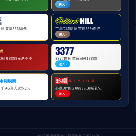
每页
14
记录
总共
39
记录
第一页
<<上一页
下一页>>